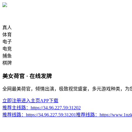
真人
体育
电子
电竞
捕鱼
棋牌
美女荷官 · 在线发牌
全网最美荷官，倾情出演，极致视觉盛宴，多元游戏种类，为
立即注册
进入主页
APP下载
推荐主线路：
https://34.96.227.59:31202
推荐线路：
https://34.96.227.59:31201
推荐线路：
https://www.1nz