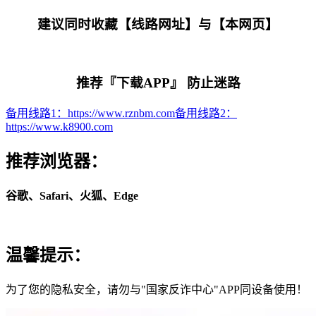
建议同时收藏【线路网址】与【本网页】
推荐『下载APP』 防止迷路
备用线路
1
：
https://www.rznbm.com
备用线路
2
：
https://www.k8900.com
推荐浏览器：
谷歌、Safari、火狐、Edge
温馨提示：
为了您的隐私安全，请勿与"国家反诈中心"APP同设备使用！