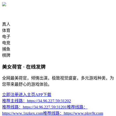
真人
体育
电子
电竞
捕鱼
棋牌
美女荷官 · 在线发牌
全网最美荷官，倾情出演，极致视觉盛宴，多元游戏种类，为
您带来最舒心的游戏体验。
立即注册
进入主页
APP下载
推荐主线路：
https://34.96.227.59:31202
推荐线路：
https://34.96.227.59:31201
推荐线路：
https://www.1nzkex.com
推荐线路：
https://www.plov9r.com