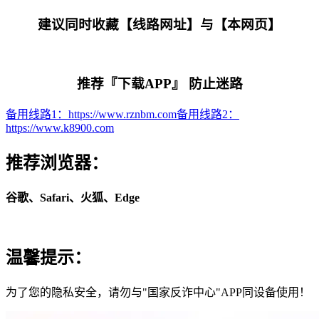
建议同时收藏【线路网址】与【本网页】
推荐『下载APP』 防止迷路
备用线路
1
：
https://www.rznbm.com
备用线路
2
：
https://www.k8900.com
推荐浏览器：
谷歌、Safari、火狐、Edge
温馨提示：
为了您的隐私安全，请勿与"国家反诈中心"APP同设备使用！