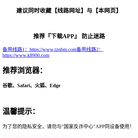
建议同时收藏【线路网址】与【本网页】
推荐『下载APP』 防止迷路
备用线路
1
：
https://www.rznbm.com
备用线路
2
：
https://www.k8900.com
推荐浏览器：
谷歌、Safari、火狐、Edge
温馨提示：
为了您的隐私安全，请勿与"国家反诈中心"APP同设备使用！