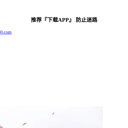
推荐『下载APP』 防止迷路
00.com