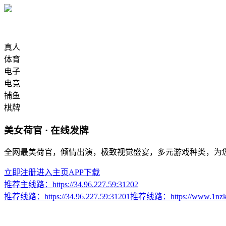
真人
体育
电子
电竞
捕鱼
棋牌
美女荷官 · 在线发牌
全网最美荷官，倾情出演，极致视觉盛宴，多元游戏种类，为
立即注册
进入主页
APP下载
推荐主线路：
https://34.96.227.59:31202
推荐线路：
https://34.96.227.59:31201
推荐线路：
https://www.1nz