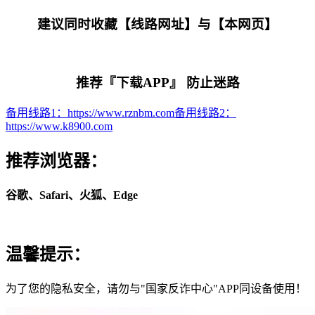
建议同时收藏【线路网址】与【本网页】
推荐『下载APP』 防止迷路
备用线路
1
：
https://www.rznbm.com
备用线路
2
：
https://www.k8900.com
推荐浏览器：
谷歌、Safari、火狐、Edge
温馨提示：
为了您的隐私安全，请勿与"国家反诈中心"APP同设备使用！