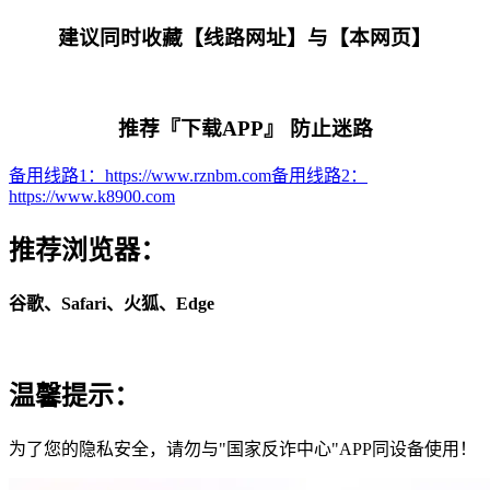
建议同时收藏【线路网址】与【本网页】
推荐『下载APP』 防止迷路
备用线路
1
：
https://www.rznbm.com
备用线路
2
：
https://www.k8900.com
推荐浏览器：
谷歌、Safari、火狐、Edge
温馨提示：
为了您的隐私安全，请勿与"国家反诈中心"APP同设备使用！