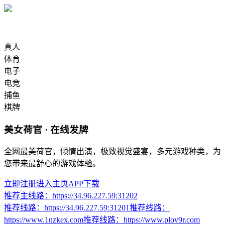
真人
体育
电子
电竞
捕鱼
棋牌
美女荷官 · 在线发牌
全网最美荷官，倾情出演，极致视觉盛宴，多元游戏种类，为
您带来最舒心的游戏体验。
立即注册
进入主页
APP下载
推荐主线路：
https://34.96.227.59:31202
推荐线路：
https://34.96.227.59:31201
推荐线路：
https://www.1nzkex.com
推荐线路：
https://www.plov9r.com