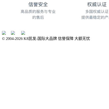
© 2004-
2026
K8凯发-国际大品牌 信誉保障 大额无忧