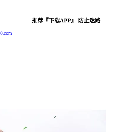
推荐『下载APP』 防止迷路
00.com