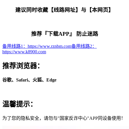
建议同时收藏【线路网址】与【本网页】
推荐『下载APP』 防止迷路
备用线路
1
：
https://www.rznbm.com
备用线路
2
：
https://www.k8900.com
推荐浏览器：
谷歌、Safari、火狐、Edge
温馨提示：
为了您的隐私安全，请勿与"国家反诈中心"APP同设备使用！