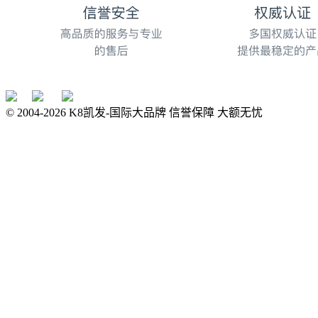
© 2004-
2026
K8凯发-国际大品牌 信誉保障 大额无忧